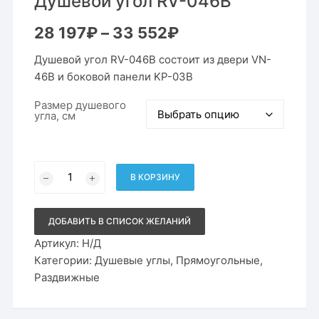
Душевой угол RV-046B
Диапазон
28 197
₽
–
33 552
₽
цен:
28
Душевой угол RV-046B состоит из двери VN-
197₽
–
46B и боковой панели KP-03B
33
552₽
Размер душевого
угла, см
Количество
товара
В КОРЗИНУ
Душевой
угол
RV-
046B
ДОБАВИТЬ В СПИСОК ЖЕЛАНИЙ
Артикул:
Н/Д
Категории:
Душевые углы
,
Прямоугольные
,
Раздвижные