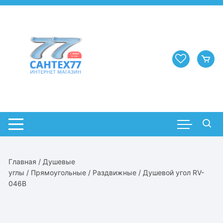
Перейти
к
содержимому
Главная
/
Душевые
углы
/
Прямоугольные
/
Раздвижные
/ Душевой угол RV-
046B