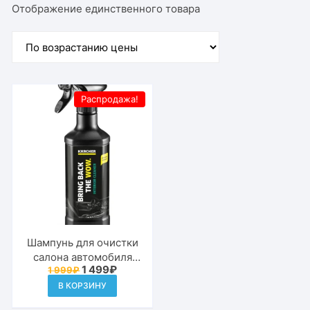
Отображение единственного товара
Распродажа!
Шампунь для очистки
салона автомобиля
Первоначальная
Текущая
1 499
₽
1 999
₽
Karcher RM 651 6.296-
цена
цена:
106.0
В КОРЗИНУ
составляла
1
1
499₽.