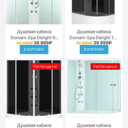
Душевая кабина
Душевая кабина
Domani-Spa Delight 99
Domani-Spa Delight 128
Первоначальная
Текущая
Первоначальна
Текуща
36 999
₽
36 999
₽
49 999
₽
49 999
₽
90×90 сатин
high L 120×80
цена
цена:
цена
цена:
матированное стекло /
тонированное стекло /
В КОРЗИНУ
В КОРЗИНУ
составляла
36
составляла
36
49
999₽.
49
999₽.
белые стенки с
черные стенки с
999₽.
999₽.
крышей и
крышей
Распродажа!
Распродажа!
гидромассажем
Душевая кабина
Душевая кабина