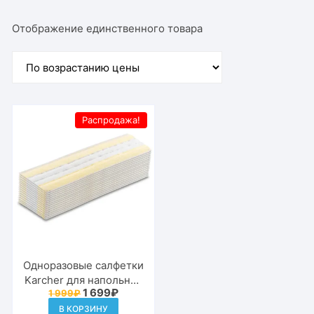
Отображение единственного товара
Распродажа!
Одноразовые салфетки
Karcher для напольной
Первоначальная
Текущая
1 699
₽
1 999
₽
насадки EasyFix, 15шт
цена
цена:
2.863-299.0
В КОРЗИНУ
составляла
1