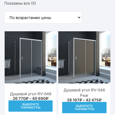
Цены:
Показаны все (5)
по
возрастанию
Душевой угол RV-046
Душевой угол RV-046
Pear
Диапазон
26 770
₽
–
40 690
₽
Диапаз
28 197
₽
–
42 475
₽
цен:
Этот
цен:
Этот
ВЫБЕРИТЕ
26
ВЫБЕРИТЕ
28
ПАРАМЕТРЫ
товар
ПАРАМЕТРЫ
770₽
това
197₽
–