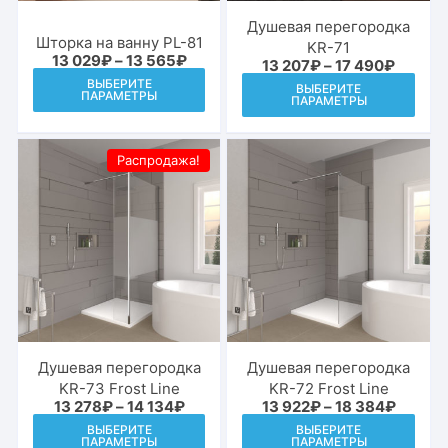
Душевая перегородка
Шторка на ванну PL-81
KR-71
Диапазон
13 029
₽
–
13 565
₽
Диапаз
13 207
₽
–
17 490
₽
цен:
Этот
цен:
Этот
ВЫБЕРИТЕ
13
ВЫБЕРИТЕ
13
ПАРАМЕТРЫ
товар
ПАРАМЕТРЫ
029₽
това
207₽
–
–
имеет
име
13
17
565₽
несколько
490₽
неск
Распродажа!
вариаций.
вари
Опции
Опц
можно
мож
выбрать
выб
на
на
странице
стр
товара.
това
Душевая перегородка
Душевая перегородка
KR-73 Frost Line
KR-72 Frost Line
Диапазон
Диапаз
13 278
₽
–
14 134
₽
13 922
₽
–
18 384
₽
цен:
цен:
Этот
Этот
ВЫБЕРИТЕ
ВЫБЕРИТЕ
13
13
ПАРАМЕТРЫ
ПАРАМЕТРЫ