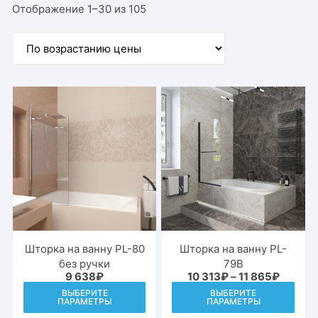
Цены:
Отображение 1–30 из 105
по
возрастанию
Шторка на ванну PL-80
Шторка на ванну PL-
без ручки
79B
Диапаз
9 638
₽
10 313
₽
–
11 865
₽
цен:
Этот
Этот
ВЫБЕРИТЕ
ВЫБЕРИТЕ
10
ПАРАМЕТРЫ
ПАРАМЕТРЫ
товар
това
313₽