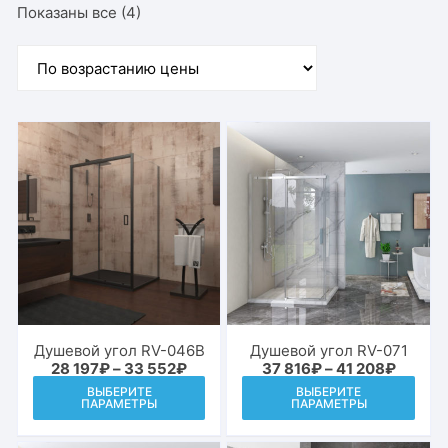
Цены:
Показаны все (4)
по
возрастанию
Душевой угол RV-046B
Душевой угол RV-071
Диапазон
Диапаз
28 197
₽
–
33 552
₽
37 816
₽
–
41 208
₽
цен:
цен:
Этот
Этот
ВЫБЕРИТЕ
ВЫБЕРИТЕ
28
37
ПАРАМЕТРЫ
ПАРАМЕТРЫ
товар
това
197₽
816₽
–
–
имеет
име
33
41