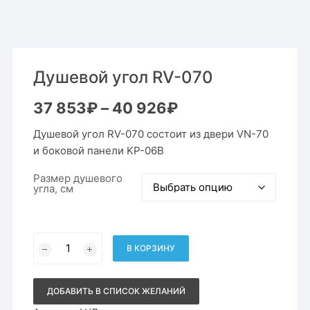
Душевой угол RV-070
Диапазон
37 853
₽
–
40 926
₽
цен:
37
Душевой угол RV-070 состоит из двери VN-70
853₽
–
и боковой панели KP-06B
40
926₽
Размер душевого
угла, см
Количество
товара
В КОРЗИНУ
Душевой
угол
RV-
070
ДОБАВИТЬ В СПИСОК ЖЕЛАНИЙ