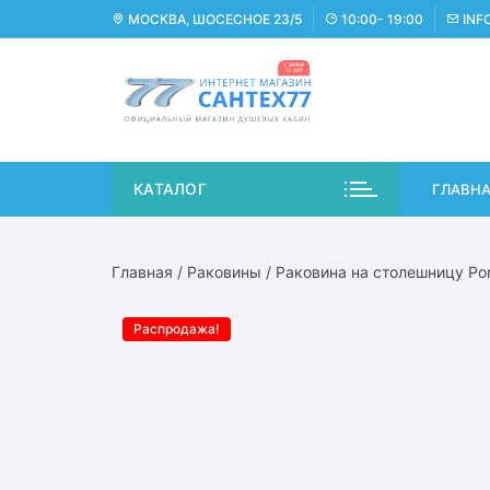
Перейти
МОСКВА, ШОСЕСНОЕ 23/5
10:00- 19:00
INF
к
содержимому
КАТАЛОГ
ГЛАВН
Главная
/
Раковины
/ Раковина на столешницу Po
Распродажа!