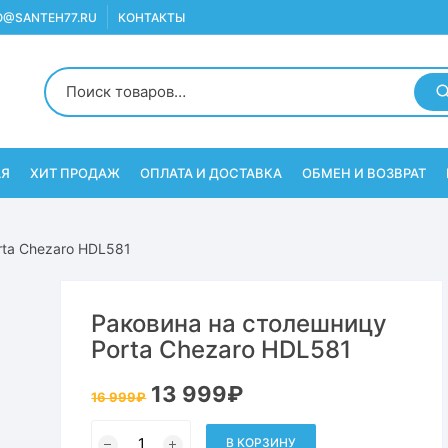
O@SANTEH77.RU
КОНТАКТЫ
АЯ
ХИТ ПРОДАЖ
ОПЛАТА И ДОСТАВКА
ОБМЕН И ВОЗВРАТ
rta Chezaro HDL581
Раковина на столешницу
Porta Chezaro HDL581
Первоначальная
Текущая
13 999
₽
16 999
₽
цена
цена:
составляла
13
Количество
16
999₽.
товара
В КОРЗИНУ