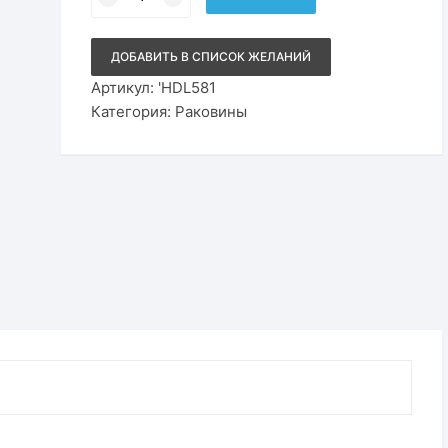
999₽.
Раковина
на
столешницу
Porta
ДОБАВИТЬ В СПИСОК ЖЕЛАНИЙ
Chezaro
HDL581
Артикул:
'HDL581
Категория:
Раковины