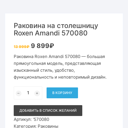
Раковина на столешницу
Roxen Amandi 570080
Первоначальная
Текущая
9 899
₽
13 999
₽
цена
цена:
составляла
9
Раковина Roxen Amandi 570080 — большая
13
899₽.
999₽.
прямоугольная модель, представляющая
изысканный стиль, удобство,
функциональность и неповторимый дизайн.
Количество
товара
В КОРЗИНУ
Раковина
на
столешницу
Roxen
ДОБАВИТЬ В СПИСОК ЖЕЛАНИЙ
Amandi
570080
Артикул:
'570080
Категория:
Раковины