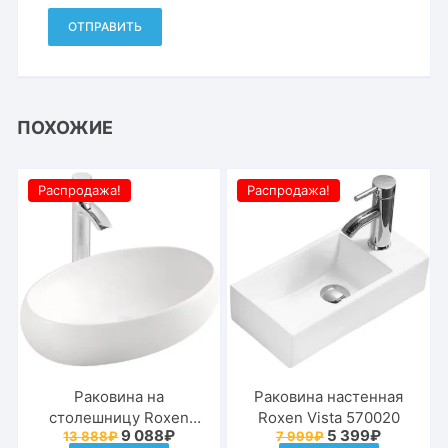
ПОХОЖИЕ
Распродажа!
Распродажа!
Раковина на
Раковина настенная
столешницу Roxen
Roxen Vista 570020
Первоначальная
Текущая
Первоначальна
Текущая
9 088
₽
5 399
₽
13 888
₽
7 999
₽
Furia 570035