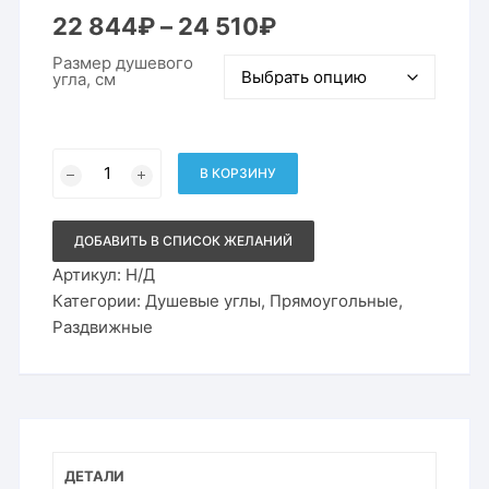
Диапазон
22 844
₽
–
24 510
₽
цен:
22
Размер душевого
844₽
угла, см
–
24
510₽
Количество
товара
В КОРЗИНУ
Душевой
угол
RV-
10
ДОБАВИТЬ В СПИСОК ЖЕЛАНИЙ
Артикул:
Н/Д
Категории:
Душевые углы
,
Прямоугольные
,
Раздвижные
ДЕТАЛИ