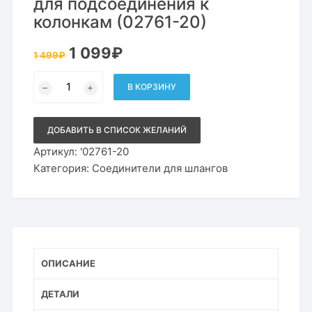
для подсоединения к
колонкам (02761-20)
Первоначальная
Текущая
1 099
₽
1 499
₽
цена
цена:
составляла
1
Количество
1
099₽.
товара
В КОРЗИНУ
499₽.
Соединитель
Gardena
25мм
для
ДОБАВИТЬ В СПИСОК ЖЕЛАНИЙ
подсоединения
к
Артикул:
'02761-20
колонкам
Категория:
Соединители для шлангов
(02761-
20)
ОПИСАНИЕ
ДЕТАЛИ