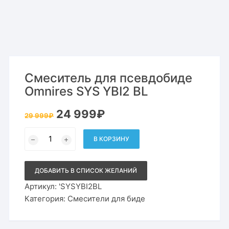
Смеситель для псевдобиде
Omnires SYS YBI2 BL
Первоначальная
Текущая
24 999
₽
29 999
₽
цена
цена:
составляла
24
Количество
29
999₽.
товара
В КОРЗИНУ
999₽.
Смеситель
для
псевдобиде
Omnires
ДОБАВИТЬ В СПИСОК ЖЕЛАНИЙ
SYS
YBI2
Артикул:
'SYSYBI2BL
BL
Категория:
Смесители для биде