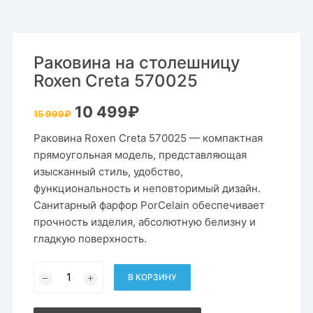
Раковина на столешницу
Roxen Creta 570025
Первоначальная
Текущая
10 499
₽
15 999
₽
цена
цена:
составляла
10
Раковина Roxen Creta 570025 — компактная
15
499₽.
999₽.
прямоугольная модель, представляющая
изысканный стиль, удобство,
функциональность и неповторимый дизайн.
Санитарный фарфор PorCelain
обеспечивает
прочность изделия, абсолютную белизну и
гладкую поверхность.
Количество
товара
В КОРЗИНУ
Раковина
на
столешницу