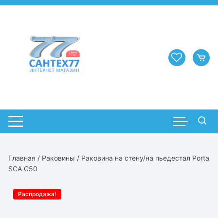
Перейти
к
содержимому
Главная
/
Раковины
/ Раковина на стену/на пьедестал Porta
SCA C50
Распродажа!