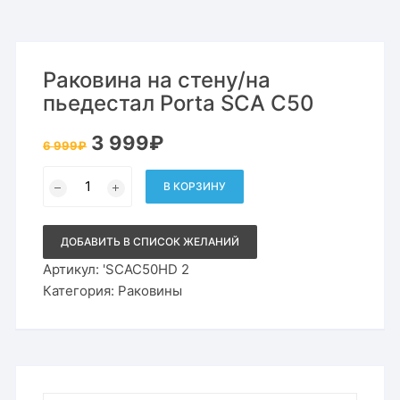
Раковина на стену/на
пьедестал Porta SCA C50
Первоначальная
Текущая
3 999
₽
6 999
₽
цена
цена:
составляла
3
Количество
6
999₽.
товара
В КОРЗИНУ
999₽.
Раковина
на
стену/
на
ДОБАВИТЬ В СПИСОК ЖЕЛАНИЙ
пьедестал
Porta
Артикул:
'SCAC50HD 2
SCA
Категория:
Раковины
C50