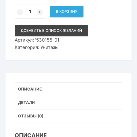
Количество
товара
В КОРЗИНУ
Подвесной
безободковый
унитаз
Roxen
ДОБАВИТЬ В СПИСОК ЖЕЛАНИЙ
Porto
530155-
Артикул:
'530155-01
01
Категория:
Унитазы
с
сиденьем
микролифт
ОПИСАНИЕ
ДЕТАЛИ
ОТЗЫВЫ (0)
ОПИСАНИЕ