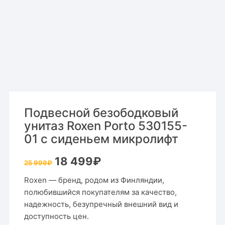
Подвесной безободковый
унитаз Roxen Porto 530155-
01 с сиденьем микролифт
Первоначальная
Текущая
18 499
₽
25 999
₽
цена
цена:
составляла
18
Roxen — бренд, родом из Финляндии,
25
499₽.
999₽.
полюбившийся покупателям за качество,
надежность, безупречный внешний вид и
доступность цен.