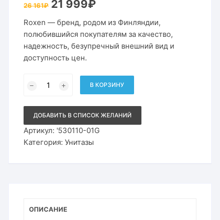
Первоначальная
Текущая
21 999
₽
26 161
₽
цена
цена:
составляла
21
Roxen — бренд, родом из Финляндии,
26
999₽.
161₽.
полюбившийся покупателям за качество,
надежность, безупречный внешний вид и
доступность цен.
Количество
товара
В КОРЗИНУ
Подвесной
безободковый
унитаз
Roxen
ДОБАВИТЬ В СПИСОК ЖЕЛАНИЙ
Antares
Gold
Артикул:
'530110-01G
530110-
Категория:
Унитазы
01G
с
сиденьем
микролифт
ОПИСАНИЕ