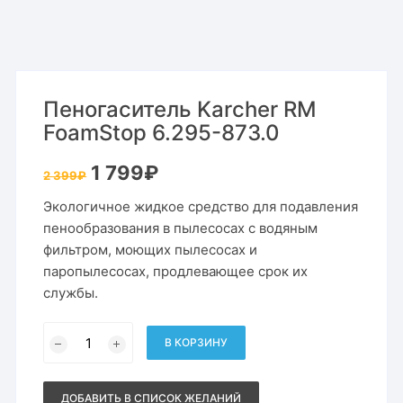
Пеногаситель Karcher RM
FoamStop 6.295-873.0
Первоначальная
Текущая
1 799
₽
2 399
₽
цена
цена:
составляла
1
Экологичное жидкое средство для подавления
2
799₽.
399₽.
пенообразования в пылесосах с водяным
фильтром, моющих пылесосах и
паропылесосах, продлевающее срок их
службы.
Количество
товара
В КОРЗИНУ
Пеногаситель
Karcher
RM
FoamStop
ДОБАВИТЬ В СПИСОК ЖЕЛАНИЙ