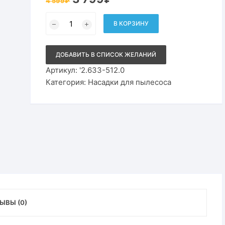
4 599
₽
цена
цена:
составляла
3
Количество
4
799₽.
товара
В КОРЗИНУ
599₽.
Насадка
Karcher
узкая
всасывающая
ДОБАВИТЬ В СПИСОК ЖЕЛАНИЙ
(170
мм)
Артикул:
'2.633-512.0
для
Категория:
Насадки для пылесоса
WV
6
(желтая)
2.633-
512
ЫВЫ (0)