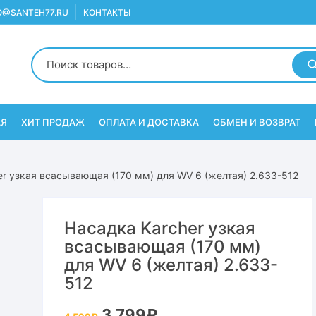
O@SANTEH77.RU
КОНТАКТЫ
АЯ
ХИТ ПРОДАЖ
ОПЛАТА И ДОСТАВКА
ОБМЕН И ВОЗВРАТ
er узкая всасывающая (170 мм) для WV 6 (желтая) 2.633-512
Насадка Karcher узкая
всасывающая (170 мм)
для WV 6 (желтая) 2.633-
512
Первоначальная
Текущая
3 799
₽