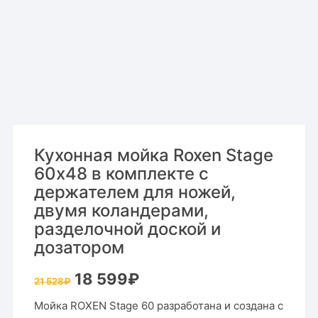
Кухонная мойка Roxen Stage
60х48 в комплекте с
держателем для ножей,
двумя коландерами,
разделочной доской и
дозатором
Первоначальная
Текущая
18 599
₽
21 528
₽
цена
цена:
составляла
18
Мойка ROXEN Stage 60 разработана и создана с
21
599₽.