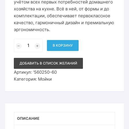
528₽.
учётом всех первых потребностей домашнего
хозяйства на кухне. Всё в ней, от формы и до
комплектации, обеспечивает первоклассное
качество, гармоничный дизайн и премиальную
эргономичность.
Количество
товара
В КОРЗИНУ
Кухонная
мойка
Roxen
Stage
ДОБАВИТЬ В СПИСОК ЖЕЛАНИЙ
60х48
в
Артикул:
'560250-60
комплекте
Категория:
Мойки
с
держателем
для
ножей,
двумя
коландерами,
разделочной
доской
и
дозатором
ОПИСАНИЕ