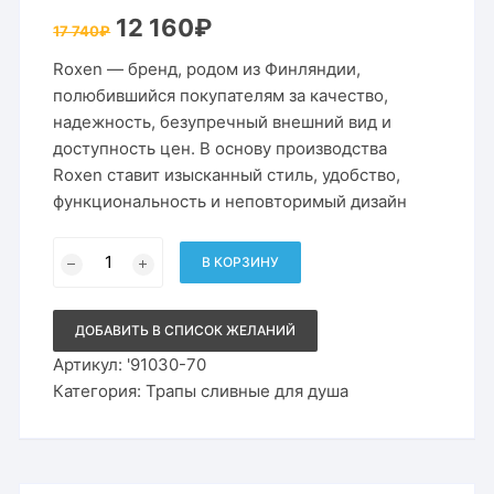
Первоначальная
Текущая
12 160
₽
17 740
₽
цена
цена:
составляла
12
Roxen — бренд, родом из Финляндии,
17
160₽.
740₽.
полюбившийся покупателям за качество,
надежность, безупречный внешний вид и
доступность цен. В основу производства
Roxen ставит изысканный стиль, удобство,
функциональность и неповторимый дизайн
Количество
товара
В КОРЗИНУ
Душевой
трап
(лоток)
Roxen
ДОБАВИТЬ В СПИСОК ЖЕЛАНИЙ
Black
Glass
Артикул:
'91030-70
700х70мм
Категория:
Трапы сливные для душа
из
нержавеющей
стали/
комбинированный
затвор