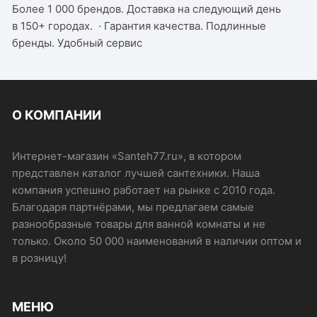
Более 1 000 брендов. Доставка на следующий день
в 150+ городах.
·
Гарантия качества. Подлинные
бренды. Удобный сервис
О КОМПАНИИ
Интернет-магазин «Santeh77.ru», в котором
представлен каталог лучшей сантехники. Наша
компания успешно работает на рынке с 2010 года.
Благодаря партнёрами, мы предлагаем самые
разнообразные товары для ванной комнаты и не
только. Около 50 000 наименований в наличии оптом и
в розницу!
МЕНЮ