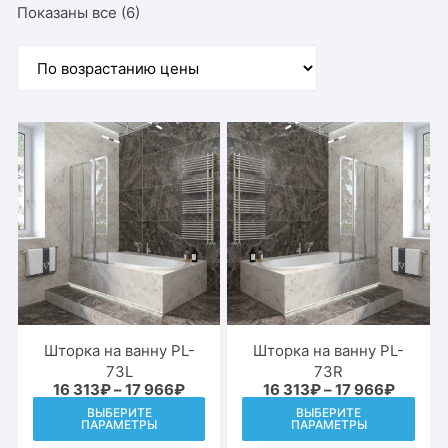
Цены:
Показаны все (6)
по
возрастанию
Шторка на ванну PL-
Шторка на ванну PL-
73L
73R
Диапазон
Диапаз
16 313
₽
–
17 966
₽
16 313
₽
–
17 966
₽
цен:
цен:
Этот
Этот
ВЫБЕРИТЕ
ВЫБЕРИТЕ
16
16
ПАРАМЕТРЫ
ПАРАМЕТРЫ
товар
това
313₽
313₽