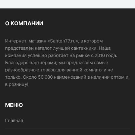
227₽
несколько
вариаций.
Опции
О КОМПАНИИ
можно
выбрать
на
Интернет-магазин «Santeh77.ru», в котором
странице
представлен каталог лучшей сантехники. Наша
товара.
компания успешно работает на рынке с 2010 года.
Благодаря партнёрами, мы предлагаем самые
разнообразные товары для ванной комнаты и не
только. Около 50 000 наименований в наличии оптом и
в розницу!
МЕНЮ
Главная