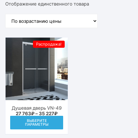
Отображение единственного товара
Распродажа!
Душевая дверь VN-49
Диапазон
27 763
₽
–
35 227
₽
цен:
Этот
ВЫБЕРИТЕ
27
ПАРАМЕТРЫ
товар
763₽
–
имеет
35