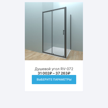
Душевой угол RV-072
Диапазон
31 002
₽
–
37 263
₽
цен:
Этот
ВЫБЕРИТЕ ПАРАМЕТРЫ
31
товар
002₽
–
имеет
37
263₽
несколько
вариаций.
Опции