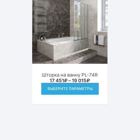
можно
выбрать
на
странице
товара.
Шторка на ванну PL-74R
Диапазон
17 451
₽
–
19 015
₽
цен:
Этот
ВЫБЕРИТЕ ПАРАМЕТРЫ
17
товар
451₽
–
имеет
19
015₽
несколько
вариаций.
Опции
можно
выбрать