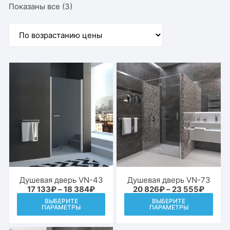
Цены:
Показаны все (3)
по
возрастанию
Душевая дверь VN-43
Душевая дверь VN-73
Диапазон
Диапа
17 133
₽
–
18 384
₽
20 826
₽
–
23 555
₽
цен:
цен:
Этот
Этот
ВЫБЕРИТЕ
ВЫБЕРИТЕ
17
20
ПАРАМЕТРЫ
ПАРАМЕТРЫ
товар
това
133₽
826₽
–
–
имеет
име
18
23