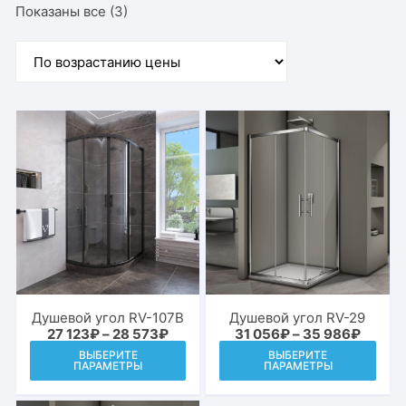
Цены:
Показаны все (3)
по
возрастанию
Душевой угол RV-107B
Душевой угол RV-29
Диапазон
Диапа
27 123
₽
–
28 573
₽
31 056
₽
–
35 986
₽
цен:
цен:
Этот
Этот
ВЫБЕРИТЕ
ВЫБЕРИТЕ
27
31
ПАРАМЕТРЫ
ПАРАМЕТРЫ
товар
това
123₽
056₽
–
–
имеет
име
28
35