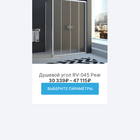
можно
выбрать
на
странице
товара.
Душевой угол RV-045 Pear
Диапазон
30 339
₽
–
47 115
₽
цен:
Этот
ВЫБЕРИТЕ ПАРАМЕТРЫ
30
товар
339₽
–
имеет
47
115₽
несколько
вариаций.
Опции
можно
выбрать