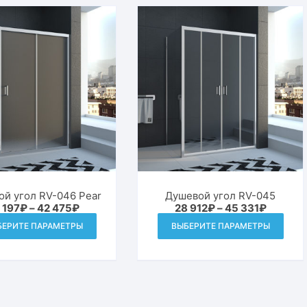
й угол RV-046 Pear
Душевой угол RV-045
Диапазон
Диапаз
 197
₽
–
42 475
₽
28 912
₽
–
45 331
₽
цен:
цен:
Этот
Этот
БЕРИТЕ ПАРАМЕТРЫ
ВЫБЕРИТЕ ПАРАМЕТРЫ
28
28
товар
това
197₽
912₽
–
–
имеет
име
42
45
475₽
331₽
несколько
неск
вариаций.
вари
Опции
Опц