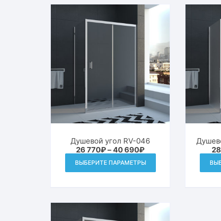
возрастанию
Душевой угол RV-046
Душево
Диапазон
26 770
₽
–
40 690
₽
28
цен:
Этот
ВЫБЕРИТЕ ПАРАМЕТРЫ
ВЫ
26
товар
770₽
–
имеет
40
690₽
несколько
вариаций.
Опции