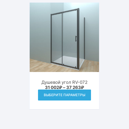
Душевой угол RV-072
Диапазон
31 002
₽
–
37 263
₽
цен:
Этот
ВЫБЕРИТЕ ПАРАМЕТРЫ
31
товар
002₽
–
имеет
37
263₽
несколько
вариаций.
Опции