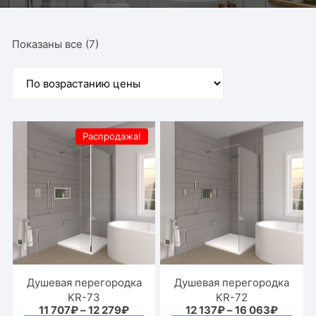
Цены:
Показаны все (7)
по
возрастанию
Распродажа!
Душевая перегородка
Душевая перегородка
KR-73
KR-72
Диапазон
Диапаз
11 707
₽
–
12 279
₽
12 137
₽
–
16 063
₽